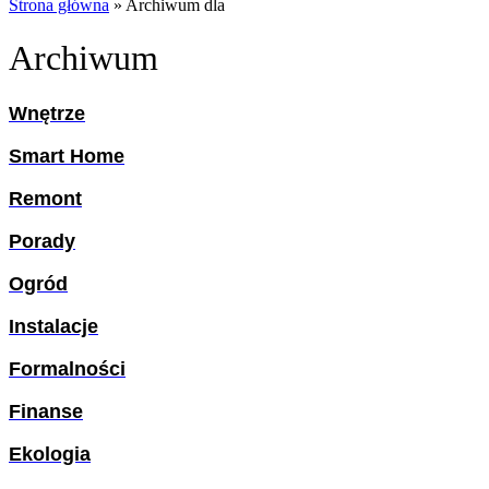
Strona główna
»
Archiwum dla
Archiwum
Wnętrze
Smart Home
Remont
Porady
Ogród
Instalacje
Formalności
Finanse
Ekologia